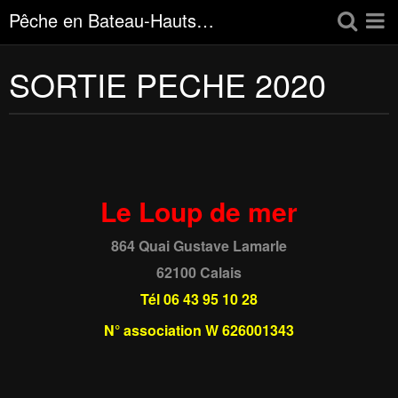
Pêche en Bateau-Hauts de France
SORTIE PECHE 2020
Accueil
Album photo
ôu et qui sommes nous
TARIF PECHE COTIER
Le Loup de mer
TARIF PECHE LARGE
864 Quai Gustave Lamarle
TARIF PECHE GRAND LARGE
62100 Calais
Fiche de réservation CLASSIC
Tél 06 43 95 10 28
Fiche bon cadeaux sorte pêche en mer
N° association W 626001343