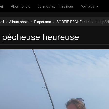
eil
Album photo
ôu et qui sommes nous
Voir plus
eil
/
Album photo
/
Diaporama
/
SORTIE PECHE 2020
/
une pêc
 pêcheuse heureuse