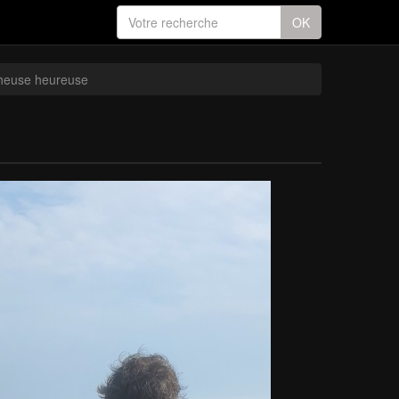
OK
heuse heureuse